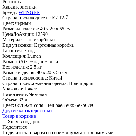
Рейтинг:
Характеристики
Бренд :
WENGER
Страна производитель:
КИТАЙ
Цвет:
черный
Размеры изделия:
40 x 20 x 55 см
ЦенаДоАкции:
12590
Материал:
Поликарбонат
Вид упаковки:
Картонная коробка
Гарантия:
3 года
Коллекция:
Lumen
Размер:
(S) чемодан малый
Вес изделия:
2,5 кг
Размер изделия:
40 x 20 x 55 см
Страна производства:
Китай
Страна происхождения бренда:
Швейцария
Упаковка:
Пакет
Назначение:
Чемодан
Объем:
32 л
Цвет:
6c7892ff-cddd-11e8-bae8-e0d55e7b67e6
Другие характеристики
Товар в корзине
Хочу в подарок
Поделиться
Поделитесь товаром со своим друзьями и знакомыми