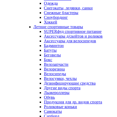
Одежда
Снегокаты, ледянки, санки
Снежные бластеры
Сноубординг
Хоккей
Летние спортивные товары
SUPERфуд спортивное питание
Аксессуары д/скейтов и роликов
Аксессуары для велосипедов
Бадминтон
Батуты
Беговелы
Бокс
Велозапчасти
Велорезина
Велосипеды
Велосумки, чехлы
Дезинфицирующие средства
Другие виды спорта
Лыжероллеры
Обувь
Продукция для др. видов спорта
Роликовые коньки
Самокаты
Сапборд