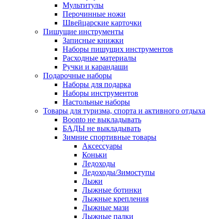
Мультитулы
Перочинные ножи
Швейцарские карточки
Пишущие инструменты
Записные книжки
Наборы пишущих инструментов
Расходные материалы
Ручки и карандаши
Подарочные наборы
Наборы для подарка
Наборы инструментов
Настольные наборы
Товары для туризма, спорта и активного отдыха
Boonto не выкладывать
БАДЫ не выкладывать
Зимние спортивные товары
Аксессуары
Коньки
Ледоходы
Ледоходы/Зимоступы
Лыжи
Лыжные ботинки
Лыжные крепления
Лыжные мази
Лыжные палки