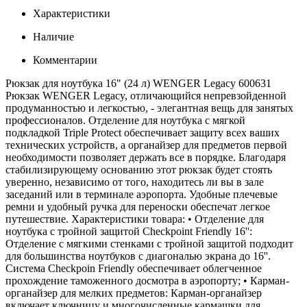
Характеристики
Наличие
Комментарии
Рюкзак для ноутбука 16" (24 л) WENGER Legacy 600631
Рюкзак WENGER Legacy, отличающийся непревзойденной
продуманностью и легкостью, - элегантная вещь для занятых
профессионалов. Отделение для ноутбука с мягкой
подкладкой Triple Protect обеспечивает защиту всех ваших
технических устройств, а органайзер для предметов первой
необходимости позволяет держать все в порядке. Благодаря
стабилизирующему основанию этот рюкзак будет стоять
уверенно, независимо от того, находитесь ли вы в зале
заседаний или в терминале аэропорта. Удобные плечевые
ремни и удобный ручка для переноски обеспечат легкое
путешествие. Характеристики товара: • Отделение для
ноутбука с тройной защитой Checkpoint Friendly 16'':
Отделение с мягкими стенками с тройной защитой подходит
для большинства ноутбуков с диагональю экрана до 16''.
Система Checkpoin Friendly обеспечивает облегченное
прохождение таможенного досмотра в аэропорту; • Карман-
органайзер для мелких предметов: Карман-органайзер
включает ключницу и многочисленные кармашки для