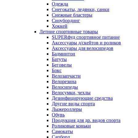
Одежда
Снегокаты, ледянки, санки
Снежные бластеры
Сноубординг
Хоккей
Летние спортивные товары
SUPERфуд спортивное питание
Аксессуары д/скейтов и роликов
Аксессуары для велосипедов
Бадминтон
Батуты
Беговелы
Бокс
Велозапчасти
Велорезина
Велосипеды
Велосумки, чехлы
Дезинфицирующие средства
Другие виды спорта
Лыжероллеры
Обувь
Продукция для др. видов спорта
Роликовые коньки
Самокаты
Сапборд