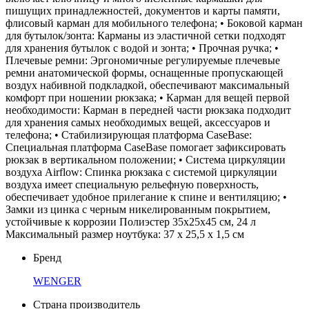
пишущих принадлежностей, документов и карты памяти,
флисовый карман для мобильного телефона; • Боковой карман
для бутылок/зонта: Карманы из эластичной сетки подходят
для хранения бутылок с водой и зонта; • Прочная ручка; •
Плечевые ремни: Эргономичные регулируемые плечевые
ремни анатомической формы, оснащенные пропускающей
воздух набивной подкладкой, обеспечивают максимальный
комфорт при ношении рюкзака; • Карман для вещей первой
необходимости: Карман в передней части рюкзака подходит
для хранения самых необходимых вещей, аксессуаров и
телефона; • Стабилизирующая платформа CaseBase:
Специальная платформа CaseBase помогает зафиксировать
рюкзак в вертикальном положении; • Система циркуляции
воздуха Airflow: Спинка рюкзака с системой циркуляции
воздуха имеет специальную рельефную поверхность,
обеспечивает удобное прилегание к спине и вентиляцию; •
Замки из цинка с черным никелированным покрытием,
устойчивые к коррозии Полиэстер 35x25x45 см, 24 л
Максимальный размер ноутбука: 37 х 25,5 х 1,5 см
Бренд
WENGER
Страна производитель