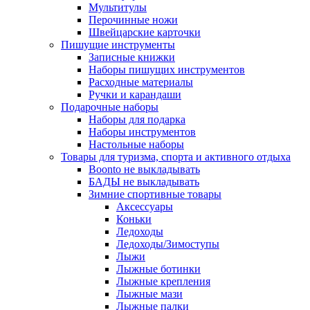
Мультитулы
Перочинные ножи
Швейцарские карточки
Пишущие инструменты
Записные книжки
Наборы пишущих инструментов
Расходные материалы
Ручки и карандаши
Подарочные наборы
Наборы для подарка
Наборы инструментов
Настольные наборы
Товары для туризма, спорта и активного отдыха
Boonto не выкладывать
БАДЫ не выкладывать
Зимние спортивные товары
Аксессуары
Коньки
Ледоходы
Ледоходы/Зимоступы
Лыжи
Лыжные ботинки
Лыжные крепления
Лыжные мази
Лыжные палки