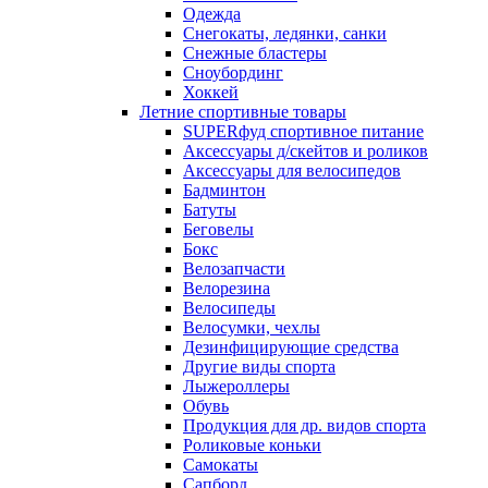
Одежда
Снегокаты, ледянки, санки
Снежные бластеры
Сноубординг
Хоккей
Летние спортивные товары
SUPERфуд спортивное питание
Аксессуары д/скейтов и роликов
Аксессуары для велосипедов
Бадминтон
Батуты
Беговелы
Бокс
Велозапчасти
Велорезина
Велосипеды
Велосумки, чехлы
Дезинфицирующие средства
Другие виды спорта
Лыжероллеры
Обувь
Продукция для др. видов спорта
Роликовые коньки
Самокаты
Сапборд