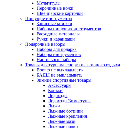
Мультитулы
Перочинные ножи
Швейцарские карточки
Пишущие инструменты
Записные книжки
Наборы пишущих инструментов
Расходные материалы
Ручки и карандаши
Подарочные наборы
Наборы для подарка
Наборы инструментов
Настольные наборы
Товары для туризма, спорта и активного отдыха
Boonto не выкладывать
БАДЫ не выкладывать
Зимние спортивные товары
Аксессуары
Коньки
Ледоходы
Ледоходы/Зимоступы
Лыжи
Лыжные ботинки
Лыжные крепления
Лыжные мази
Лыжные палки