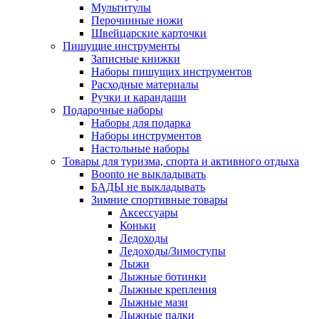
Мультитулы
Перочинные ножи
Швейцарские карточки
Пишущие инструменты
Записные книжки
Наборы пишущих инструментов
Расходные материалы
Ручки и карандаши
Подарочные наборы
Наборы для подарка
Наборы инструментов
Настольные наборы
Товары для туризма, спорта и активного отдыха
Boonto не выкладывать
БАДЫ не выкладывать
Зимние спортивные товары
Аксессуары
Коньки
Ледоходы
Ледоходы/Зимоступы
Лыжи
Лыжные ботинки
Лыжные крепления
Лыжные мази
Лыжные палки