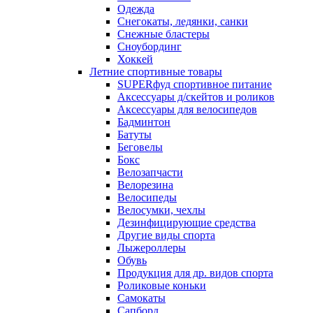
Одежда
Снегокаты, ледянки, санки
Снежные бластеры
Сноубординг
Хоккей
Летние спортивные товары
SUPERфуд спортивное питание
Аксессуары д/скейтов и роликов
Аксессуары для велосипедов
Бадминтон
Батуты
Беговелы
Бокс
Велозапчасти
Велорезина
Велосипеды
Велосумки, чехлы
Дезинфицирующие средства
Другие виды спорта
Лыжероллеры
Обувь
Продукция для др. видов спорта
Роликовые коньки
Самокаты
Сапборд