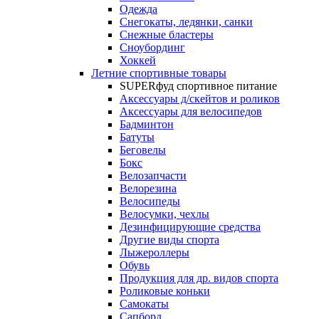
Одежда
Снегокаты, ледянки, санки
Снежные бластеры
Сноубординг
Хоккей
Летние спортивные товары
SUPERфуд спортивное питание
Аксессуары д/скейтов и роликов
Аксессуары для велосипедов
Бадминтон
Батуты
Беговелы
Бокс
Велозапчасти
Велорезина
Велосипеды
Велосумки, чехлы
Дезинфицирующие средства
Другие виды спорта
Лыжероллеры
Обувь
Продукция для др. видов спорта
Роликовые коньки
Самокаты
Сапборд