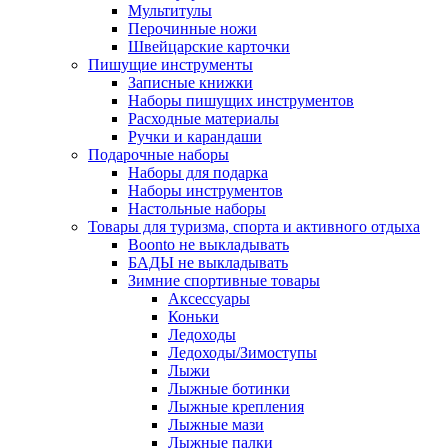
Мультитулы
Перочинные ножи
Швейцарские карточки
Пишущие инструменты
Записные книжки
Наборы пишущих инструментов
Расходные материалы
Ручки и карандаши
Подарочные наборы
Наборы для подарка
Наборы инструментов
Настольные наборы
Товары для туризма, спорта и активного отдыха
Boonto не выкладывать
БАДЫ не выкладывать
Зимние спортивные товары
Аксессуары
Коньки
Ледоходы
Ледоходы/Зимоступы
Лыжи
Лыжные ботинки
Лыжные крепления
Лыжные мази
Лыжные палки