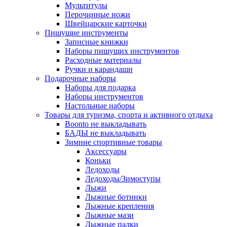
Мультитулы
Перочинные ножи
Швейцарские карточки
Пишущие инструменты
Записные книжки
Наборы пишущих инструментов
Расходные материалы
Ручки и карандаши
Подарочные наборы
Наборы для подарка
Наборы инструментов
Настольные наборы
Товары для туризма, спорта и активного отдыха
Boonto не выкладывать
БАДЫ не выкладывать
Зимние спортивные товары
Аксессуары
Коньки
Ледоходы
Ледоходы/Зимоступы
Лыжи
Лыжные ботинки
Лыжные крепления
Лыжные мази
Лыжные палки