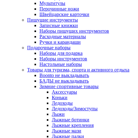
Мультитулы
Перочинные ножи
Швейцарские карточки
Пишущие инструменты
Записные книжки
Наборы пишущих инструментов
Расходные материалы
Ручки и карандаши
Подарочные наборы
Наборы для подарка
Наборы инструментов
Настольные наборы
Товары для туризма, спорта и активного отдыха
Boonto не выкладывать
БАДЫ не выкладывать
Зимние спортивные товары
Аксессуары
Коньки
Ледоходы
Ледоходы/Зимоступы
Лыжи
Лыжные ботинки
Лыжные крепления
Лыжные мази
Лыжные палки