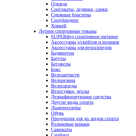
Одежда
Снегокаты, ледянки, санки
Снежные бластеры
Сноубординг
Хоккей
Летние спортивные товары
SUPERфуд спортивное питание
Аксессуары д/скейтов и роликов
Аксессуары для велосипедов
Бадминтон
Батуты
Беговелы
Бокс
Велозапчасти
Велорезина
Велосипеды
Велосумки, чехлы
Дезинфицирующие средства
Другие виды спорта
Лыжероллеры
Обувь
Продукция для др. видов спорта
Роликовые коньки
Самокаты
Сапборд